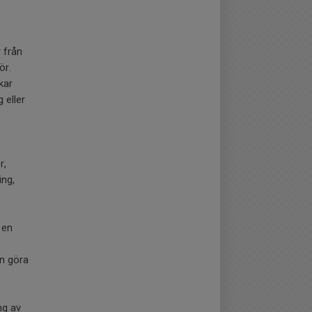
 från
ör.
kar
 eller
r,
ing,
 en
an göra
ng av