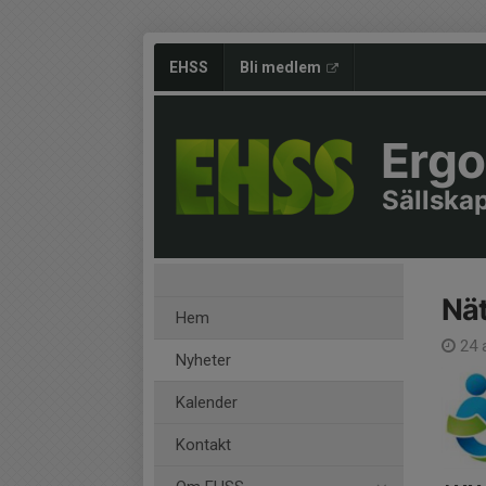
EHSS
Bli medlem
Ergo
Sällska
Nät
Hem
24 a
Nyheter
Kalender
Kontakt