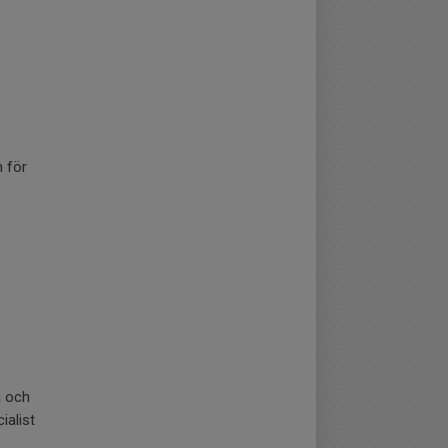
n för
a och
ialist