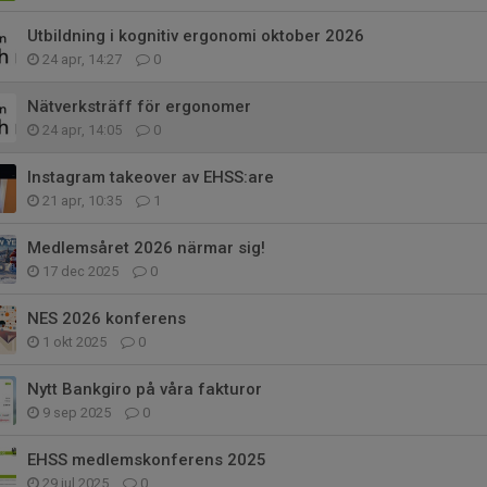
Utbildning i kognitiv ergonomi oktober 2026
24 apr, 14:27
0
Nätverksträff för ergonomer
24 apr, 14:05
0
Instagram takeover av EHSS:are
21 apr, 10:35
1
Medlemsåret 2026 närmar sig!
17 dec 2025
0
NES 2026 konferens
1 okt 2025
0
Nytt Bankgiro på våra fakturor
9 sep 2025
0
EHSS medlemskonferens 2025
29 jul 2025
0