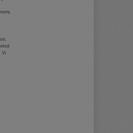
onomi,
son,
metod
 Vi