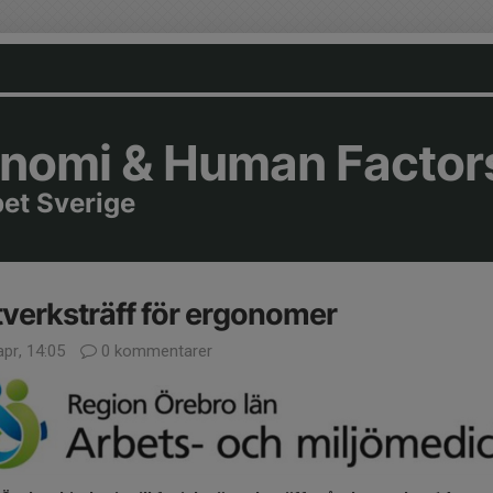
nomi & Human Factor
pet Sverige
verksträff för ergonomer
pr, 14:05
0 kommentarer