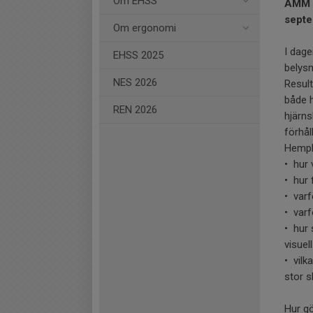
Om EHSS
AMM Ö
septe
Om ergonomi
I dag
EHSS 2025
belysn
NES 2026
Resul
både h
REN 2026
hjärns
förhål
Hemphä
• hur 
• hur 
• varf
• varf
• hur
visuel
• vilk
stor sk
Hur g