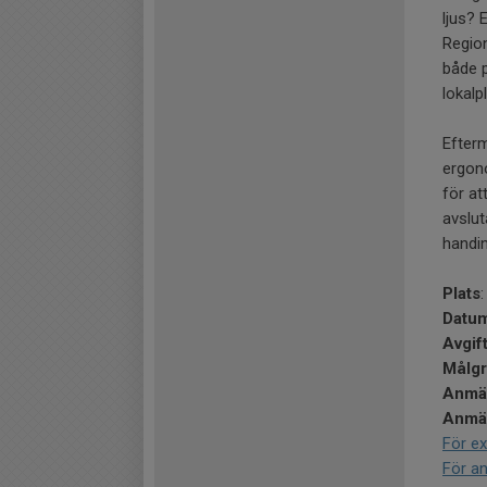
ljus?
Regio
både 
lokalp
Efterm
ergono
för at
avslut
handin
Plats
Datum
Avgif
Målg
Anmäl
Anmäl
För ex
För an