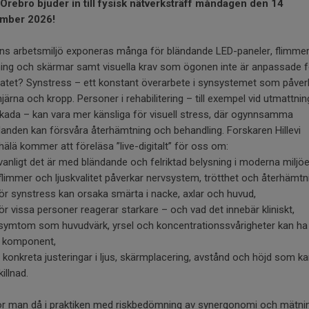
rebro bjuder in till fysisk nätverksträff måndagen den 14
mber 2026!
ens arbetsmiljö exponeras många för bländande LED-paneler, flimmer
ing och skärmar samt visuella krav som ögonen inte är anpassade f
tatet? Synstress – ett konstant överarbete i synsystemet som påver
järna och kropp. Personer i rehabilitering – till exempel vid utmattning
kada – kan vara mer känsliga för visuell stress, där ogynnsamma
landen kan försvåra återhämtning och behandling. Forskaren Hillevi
lä kommer att föreläsa ”live-digitalt” för oss om:
vanligt det är med bländande och felriktad belysning i moderna miljöe
flimmer och ljuskvalitet påverkar nervsystem, trötthet och återhämtn
ör synstress kan orsaka smärta i nacke, axlar och huvud,
ör vissa personer reagerar starkare – och vad det innebär kliniskt,
 symtom som huvudvärk, yrsel och koncentrationssvårigheter kan ha
l komponent,
a konkreta justeringar i ljus, skärmplacering, avstånd och höjd som k
illnad.
ör man då i praktiken med riskbedömning av synergonomi och mätni