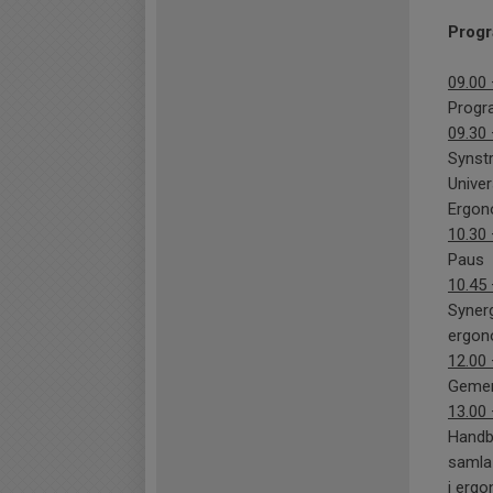
Progr
09.00 
Progra
09.30 
Synstr
Univer
Ergon
10.30 
Paus
10.45 
Synerg
ergon
12.00 
Geme
13.00 
Handbe
samla
i erg