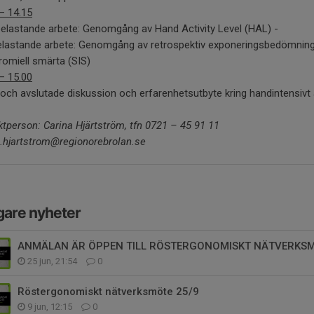
– 14.15
elastande arbete: Genomgång av Hand Activity Level (HAL) -
elastande arbete: Genomgång av retrospektiv exponeringsbedömning
omiell smärta (SIS)
– 15.00
och avslutade diskussion och erfarenhetsutbyte kring handintensivt
tperson: Carina Hjärtström, tfn 0721 – 45 91 11
a.hjartstrom@regionorebrolan.se
gare nyheter
ANMÄLAN ÄR ÖPPEN TILL RÖSTERGONOMISKT NÄTVERKSM
25 jun, 21:54
0
Röstergonomiskt nätverksmöte 25/9
9 jun, 12:15
0