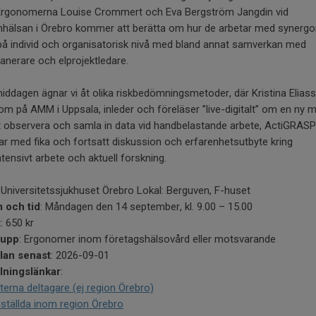
 Ergonomerna Louise Crommert och Eva Bergström Jangdin vid
nhälsan i Örebro kommer att berätta om hur de arbetar med synerg
på individ och organisatorisk nivå med bland annat samverkan med
lanerare och elprojektledare.
iddagen ägnar vi åt olika riskbedömningsmetoder, där Kristina Elias
m på AMM i Uppsala, inleder och föreläser ”live-digitalt” om en ny 
t observera och samla in data vid handbelastande arbete, ActiGRASP.
ar med fika och fortsatt diskussion och erfarenhetsutbyte kring
tensivt arbete och aktuell forskning.
: Universitetssjukhuset Örebro Lokal: Berguven, F-huset
 och tid
: Måndagen den 14 september, kl. 9.00 – 15.00
t
: 650 kr
rupp
: Ergonomer inom företagshälsovård eller motsvarande
an senast
: 2026-09-01
ningslänkar
:
terna deltagare (ej region Örebro)
ställda inom region Örebro