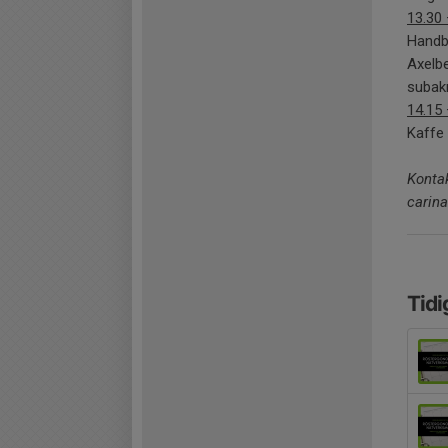
13.30 
Handb
Axelb
subakr
14.15 
Kaffe 
Kontak
carin
Tidi