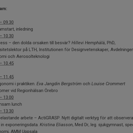
am:
– 09.30
mstart, inledning
– 10.30
ess – den dolda orsaken till besvär?
Hillevi Hemphälä
, PhD,
sitetslektor på LTH, Institutionen för Designvetenskaper, Avdelninge
omi och Aerosolteknologi
– 10.45
– 11.45
onomi i praktiken.
Eva Jangdin Bergström
och
Louise Crommert
omer vid Regionhälsan Örebro
– 13.00
nsam lunch
– 13.30
lastande arbete – ActiGRASP. Nytt digitalt verktyg för att observer
 in exponeringsdata.
Kristina Eliasson
, Med Dr, leg. sjukgymnast, spec
onomi, AMM Uppsala