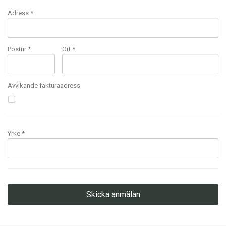
Adress *
Postnr *
Ort *
Avvikande fakturaadress
Yrke *